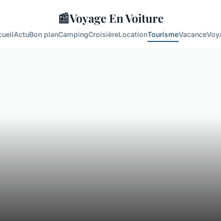
📰
Voyage En Voiture
ueil
Actu
Bon plan
Camping
Croisière
Location
Tourisme
Vacance
Voy